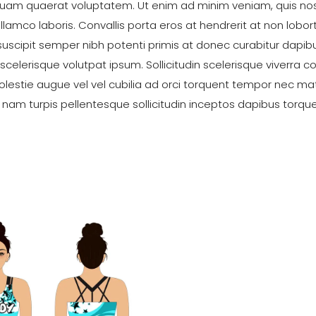
am quaerat voluptatem. Ut enim ad minim veniam, quis no
ullamco laboris. Convallis porta eros at hendrerit at non lobor
r suscipit semper nibh potenti primis at donec curabitur dapib
 scelerisque volutpat ipsum. Sollicitudin scelerisque viverr
stie augue vel vel cubilia ad orci torquent tempor nec mat
es nam turpis pellentesque sollicitudin inceptos dapibus torqu