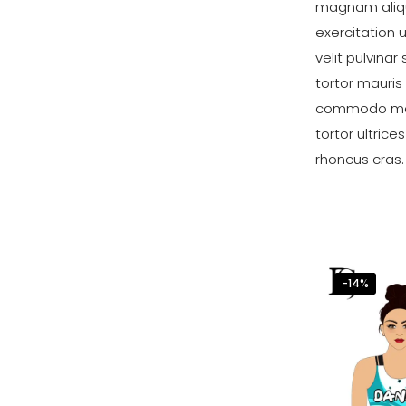
magnam aliqu
exercitation 
velit pulvina
tortor mauris
commodo mole
tortor ultric
rhoncus cras.
-14%