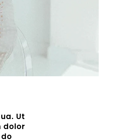
qua. Ut
 dolor
 do