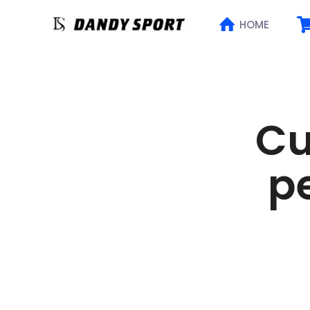
HOME
Cu
p