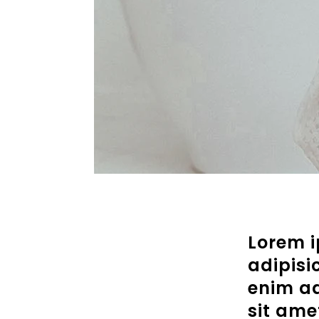
Lorem i
adipisi
enim ad
sit ame