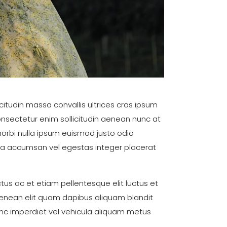
citudin massa convallis ultrices cras ipsum
onsectetur enim sollicitudin aenean nunc at
orbi nulla ipsum euismod justo odio
rra accumsan vel egestas integer placerat
tus ac et etiam pellentesque elit luctus et
 aenean elit quam dapibus aliquam blandit
c imperdiet vel vehicula aliquam metus