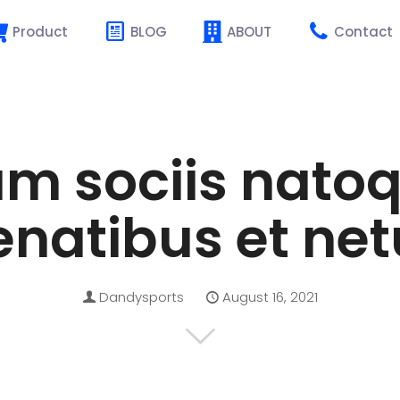
Product
BLOG
ABOUT
Contact
m sociis nato
enatibus et net
Dandysports
August 16, 2021