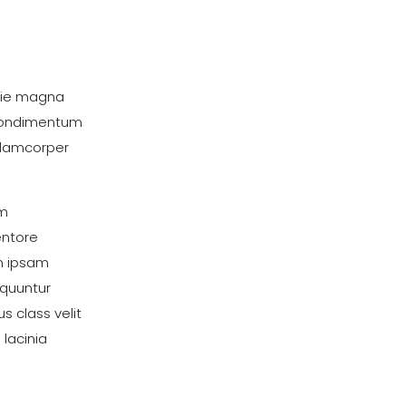
tie magna
 condimentum
llamcorper
um
entore
im ipsam
equuntur
s class velit
lacinia