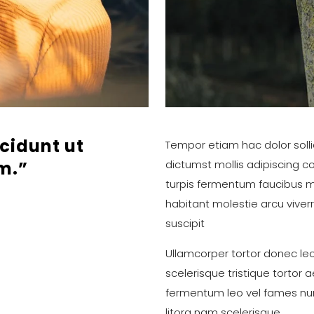
cidunt ut
Tempor etiam hac dolor solli
m.”
dictumst mollis adipiscing c
turpis fermentum faucibus m
habitant molestie arcu vive
suscipit
Ullamcorper tortor donec lec
scelerisque tristique tortor
fermentum leo vel fames nun
litora nam scelerisque..