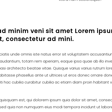
d minim veni sit amet Lorem ipsu
t, consectetur ad mini.
ciatis unde omnis iste natus error sit voluptatem accusanti
audantium, totam rem aperiam, eaque ipsa quae ab illo inv
quasi architecto beatae vitae. Quisque varius varius rutrum lo
habitasse phasellus ante ut ultrices ut eros donec ornare do
iti hac cubilia curabitur cubilia ac etiam diam proin habitant 
uisquam est, qui dolorem ipsum quia dolor sit amet, consec
t, sed quia non numquam eius modi tempora incidunt ut labor