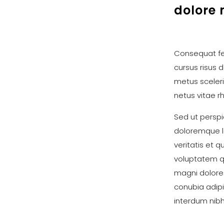
dolore
Consequat fe
cursus risus
metus sceleri
netus vitae r
Sed ut perspi
doloremque l
veritatis et 
voluptatem qu
magni dolores
conubia adipi
interdum nibh