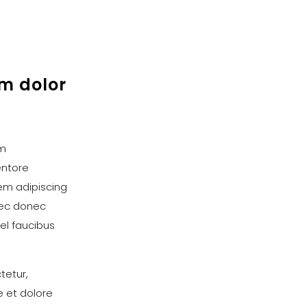
m dolor
um
entore
rem adipiscing
nec donec
vel faucibus
tetur,
e et dolore