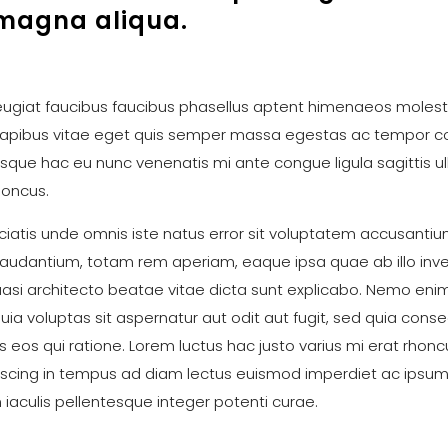
 magna aliqua.
ugiat faucibus faucibus phasellus aptent himenaeos moles
 dapibus vitae eget quis semper massa egestas ac tempor
sque hac eu nunc venenatis mi ante congue ligula sagittis u
honcus.
ciatis unde omnis iste natus error sit voluptatem accusanti
audantium, totam rem aperiam, eaque ipsa quae ab illo inv
quasi architecto beatae vitae dicta sunt explicabo. Nemo en
ia voluptas sit aspernatur aut odit aut fugit, sed quia cons
 eos qui ratione. Lorem luctus hac justo varius mi erat rhoncu
scing in tempus ad diam lectus euismod imperdiet ac ipsum 
 iaculis pellentesque integer potenti curae.