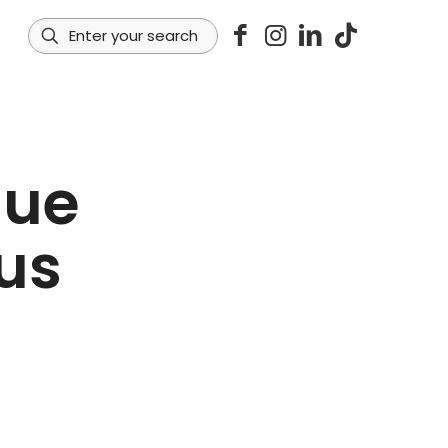
que
us