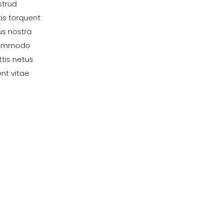
strud
tis torquent
us nostra
a commodo
tis netus
ent vitae